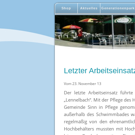
Shop
Aktuelles
Generationenpark
Letzter Arbeitseinsa
Vom 23. November 13
Der letzte Arbeitseinsatz füh
„Lennelbach“. Mit der Pflege de
Gemeinde Sinn in Pflege genomm
außerhalb des Schwimmbades war
regelmäßig von den ehrenamtlic
Hochbehälters mussten mit Hoch