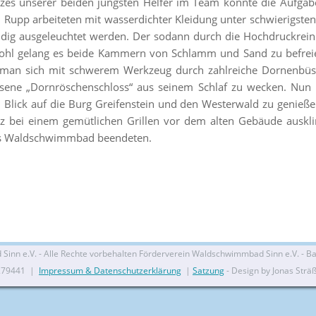
es unserer beiden jüngsten Helfer im Team konnte die Aufgabe
n Rupp arbeiteten mit wasserdichter Kleidung unter schwierigs
dig ausgeleuchtet werden. Der sodann durch die Hochdruckreini
chwohl gelang es beide Kammern von Schlamm und Sand zu befre
man sich mit schwerem Werkzeug durch zahlreiche Dornenbüsc
ene „Dornröschenschloss“ aus seinem Schlaf zu wecken. Nun l
lick auf die Burg Greifenstein und den Westerwald zu genieße
nsatz bei einem gemütlichen Grillen vor dem alten Gebäude auskl
das Waldschwimmbad beendeten.
nn e.V. - Alle Rechte vorbehalten Förderverein Waldschwimmbad Sinn e.V. - Bal
279441 |
Impressum & Datenschutzerklärung
|
Satzung
- Design by Jonas Strä