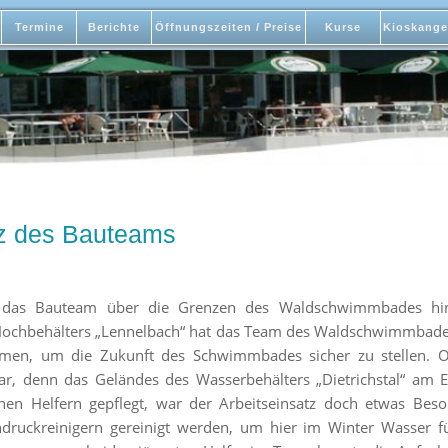
Termine
Berichte
Öffnungszeiten / Preise
Kurse
Kioskange
tz des Bauteams
rte das Bauteam über die Grenzen des Waldschwimmbades hi
s Hochbehälters „Lennelbach“ hat das Team des Waldschwimmbade
en, um die Zukunft des Schwimmbades sicher zu stellen. Ob
, denn das Geländes des Wasserbehälters „Dietrichstal“ am E
hen Helfern gepflegt, war der Arbeitseinsatz doch etwas Be
druckreinigern gereinigt werden, um hier im Winter Wasser f