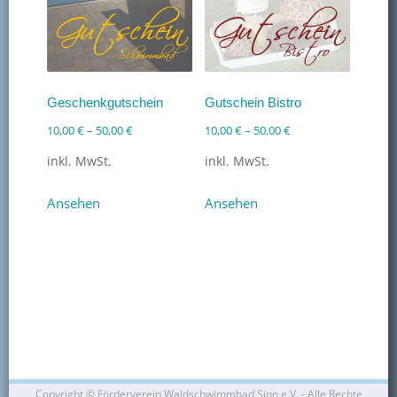
Geschenkgutschein
Gutschein Bistro
10,00
€
–
50,00
€
10,00
€
–
50,00
€
inkl. MwSt.
inkl. MwSt.
Dieses
Dieses
Ansehen
Ansehen
Produkt
Produkt
weist
weist
mehrere
mehrere
Varianten
Varianten
auf.
auf.
Die
Die
Optionen
Optionen
können
können
auf
auf
Copyright ©
Förderverein Waldschwimmbad Sinn e.V. - Alle Rechte