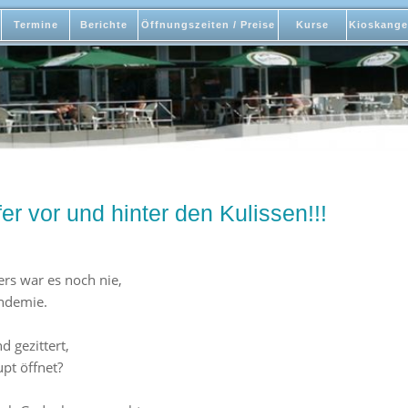
Termine
Berichte
Öffnungszeiten / Preise
Kurse
Kioskange
er vor und hinter den Kulissen!!!
rs war es noch nie,
andemie.
 gezittert,
t öffnet?