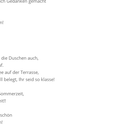
 Euch Gedanken gemacht
n!
– die Duschen auch,
f.
 auf der Terrasse,
l belegt, Ihr seid so klasse!
Sommerzeit,
t!!
eschön
n!