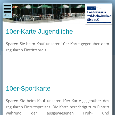
Shop
MENÜ
Aktuelles
Generationenpark
10er-Karte Jugendliche
Termine
Sparen Sie beim Kauf unserer 10er-Karte gegenüber dem
Berichte
regulären Eintrittspreis.
Bilder
Öffnungszeiten / Preise
Kurse
Kioskangebote
10er-Sportkarte
Unterstützer
Über uns
Sparen Sie beim Kauf unserer 10er-Karte gegenüber des
Team
regulären Eintrittspreises. Die Karte berechtigt zum Eintritt
während der ausgewiesenen Früh- und
Pressearchiv