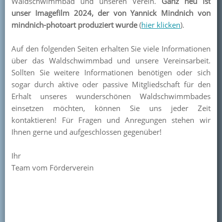
Waldschwimmbad und unseren Verein.
Ganz neu ist
unser Imagefilm 2024, der von Yannick Mindnich von
Kontakt
mindnich-photoart produziert wurde
(
hier klicken
).
Mitglied werden
Auf den folgenden Seiten erhalten Sie viele Informationen
über das Waldschwimmbad und unsere Vereinsarbeit.
Sollten Sie weitere Informationen benötigen oder sich
sogar durch aktive oder passive Mitgliedschaft für den
Erhalt unseres wunderschönen Waldschwimmbades
einsetzen möchten, können Sie uns jeder Zeit
kontaktieren! Für Fragen und Anregungen stehen wir
Ihnen gerne und aufgeschlossen gegenüber!
Ihr
Team vom Förderverein