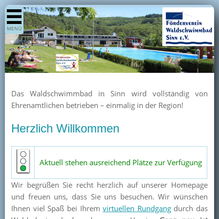
Shop
MENÜ
Aktuelles
Generationenpark
Termine
Berichte
Das Waldschwimmbad in Sinn wird vollständig von
Bilder
Ehrenamtlichen betrieben – einmalig in der Region!
Öffnungszeiten / Preise
Herzlich Willkommen
Kurse
Kioskangebote
Aktuell stehen ausreichend Plätze zur Verfügung
Unterstützer
Wir begrüßen Sie recht herzlich auf unserer Homepage
Über uns
und freuen uns, dass Sie uns besuchen. Wir wünschen
Team
Ihnen viel Spaß bei Ihrem
virtuellen Rundgang
durch das
Pressearchiv